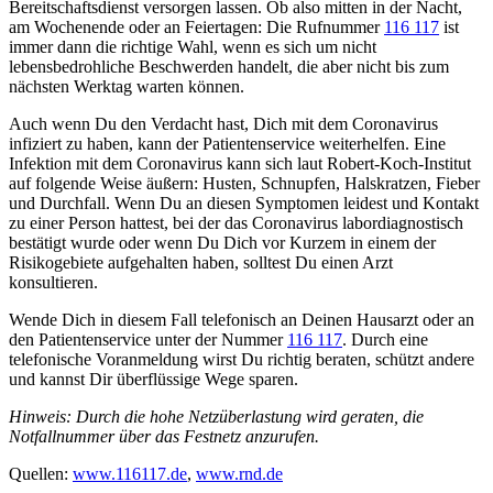
Bereitschaftsdienst versorgen lassen. Ob also mitten in der Nacht,
am Wochenende oder an Feiertagen: Die Rufnummer
116 117
ist
immer dann die richtige Wahl, wenn es sich um nicht
lebensbedrohliche Beschwerden handelt, die aber nicht bis zum
nächsten Werktag warten können.
Auch wenn Du den Verdacht hast, Dich mit dem Coronavirus
infiziert zu haben, kann der Patientenservice weiterhelfen. Eine
Infektion mit dem Coronavirus kann sich laut Robert-Koch-Institut
auf folgende Weise äußern: Husten, Schnupfen, Halskratzen, Fieber
und Durchfall. Wenn Du an diesen Symptomen leidest und Kontakt
zu einer Person hattest, bei der das Coronavirus labordiagnostisch
bestätigt wurde oder wenn Du Dich vor Kurzem in einem der
Risikogebiete aufgehalten haben, solltest Du einen Arzt
konsultieren.
Wende Dich in diesem Fall telefonisch an Deinen Hausarzt oder an
den Patientenservice unter der Nummer
116 117
. Durch eine
telefonische Voranmeldung wirst Du richtig beraten, schützt andere
und kannst Dir überflüssige Wege sparen.
Hinweis: Durch die hohe Netzüberlastung wird geraten, die
Notfallnummer über das Festnetz anzurufen.
Quellen:
www.116117.de
,
www.rnd.de